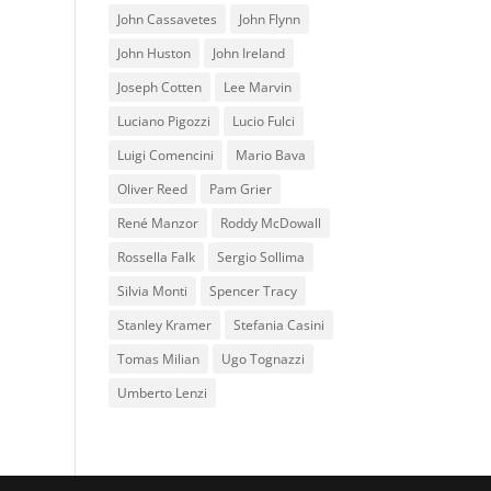
John Cassavetes
John Flynn
John Huston
John Ireland
Joseph Cotten
Lee Marvin
Luciano Pigozzi
Lucio Fulci
Luigi Comencini
Mario Bava
Oliver Reed
Pam Grier
René Manzor
Roddy McDowall
Rossella Falk
Sergio Sollima
Silvia Monti
Spencer Tracy
Stanley Kramer
Stefania Casini
Tomas Milian
Ugo Tognazzi
Umberto Lenzi