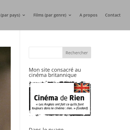
 (par pays)
Films (par genre)
A propos
Contact
Mon site consacré au
cinéma britannique
Dans le nuage