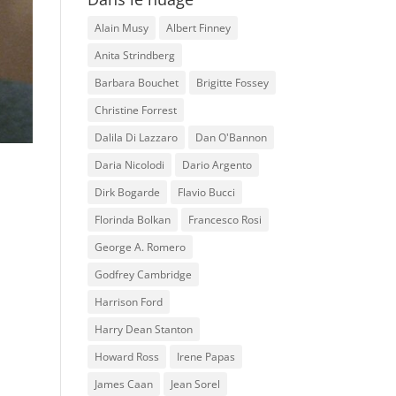
Alain Musy
Albert Finney
Anita Strindberg
Barbara Bouchet
Brigitte Fossey
Christine Forrest
Dalila Di Lazzaro
Dan O'Bannon
Daria Nicolodi
Dario Argento
Dirk Bogarde
Flavio Bucci
Florinda Bolkan
Francesco Rosi
George A. Romero
Godfrey Cambridge
Harrison Ford
Harry Dean Stanton
Howard Ross
Irene Papas
James Caan
Jean Sorel