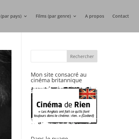
 (par pays)
Films (par genre)
A propos
Contact
Mon site consacré au
cinéma britannique
Dans le nuage