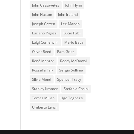
John Cassavetes
John Flynn
John Huston
John Ireland
Joseph Cotten
Lee Marvin
Luciano Pigozzi
Lucio Fulci
Luigi Comencini
Mario Bava
Oliver Reed
Pam Grier
René Manzor
Roddy McDowall
Rossella Falk
Sergio Sollima
Silvia Monti
Spencer Tracy
Stanley Kramer
Stefania Casini
Tomas Milian
Ugo Tognazzi
Umberto Lenzi