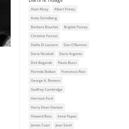
Alain Musy
Albert Finney
Anita Strindberg
Barbara Bouchet
Brigitte Fossey
Christine Forrest
Dalila Di Lazzaro
Dan O'Bannon
Daria Nicolodi
Dario Argento
Dirk Bogarde
Flavio Bucci
Florinda Bolkan
Francesco Rosi
George A. Romero
Godfrey Cambridge
Harrison Ford
Harry Dean Stanton
Howard Ross
Irene Papas
James Caan
Jean Sorel