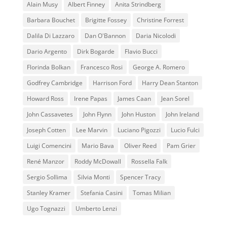
Alain Musy
Albert Finney
Anita Strindberg
Barbara Bouchet
Brigitte Fossey
Christine Forrest
Dalila Di Lazzaro
Dan O'Bannon
Daria Nicolodi
Dario Argento
Dirk Bogarde
Flavio Bucci
Florinda Bolkan
Francesco Rosi
George A. Romero
Godfrey Cambridge
Harrison Ford
Harry Dean Stanton
Howard Ross
Irene Papas
James Caan
Jean Sorel
John Cassavetes
John Flynn
John Huston
John Ireland
Joseph Cotten
Lee Marvin
Luciano Pigozzi
Lucio Fulci
Luigi Comencini
Mario Bava
Oliver Reed
Pam Grier
René Manzor
Roddy McDowall
Rossella Falk
Sergio Sollima
Silvia Monti
Spencer Tracy
Stanley Kramer
Stefania Casini
Tomas Milian
Ugo Tognazzi
Umberto Lenzi