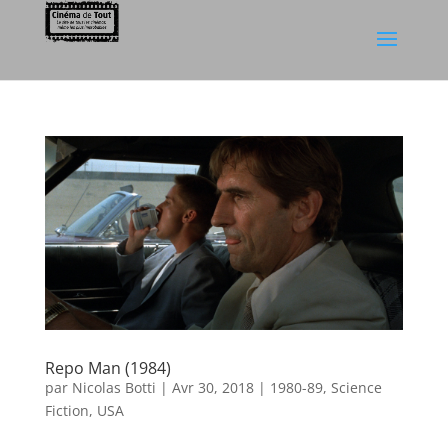
Repo Man (1984)
par
Nicolas Botti
|
Avr 30, 2018
|
1980-89
,
Science
Fiction
,
USA