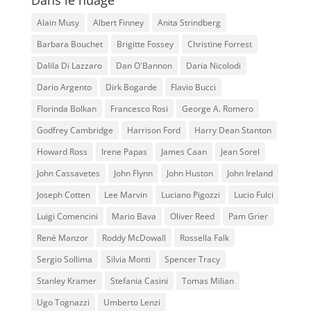
Alain Musy
Albert Finney
Anita Strindberg
Barbara Bouchet
Brigitte Fossey
Christine Forrest
Dalila Di Lazzaro
Dan O'Bannon
Daria Nicolodi
Dario Argento
Dirk Bogarde
Flavio Bucci
Florinda Bolkan
Francesco Rosi
George A. Romero
Godfrey Cambridge
Harrison Ford
Harry Dean Stanton
Howard Ross
Irene Papas
James Caan
Jean Sorel
John Cassavetes
John Flynn
John Huston
John Ireland
Joseph Cotten
Lee Marvin
Luciano Pigozzi
Lucio Fulci
Luigi Comencini
Mario Bava
Oliver Reed
Pam Grier
René Manzor
Roddy McDowall
Rossella Falk
Sergio Sollima
Silvia Monti
Spencer Tracy
Stanley Kramer
Stefania Casini
Tomas Milian
Ugo Tognazzi
Umberto Lenzi