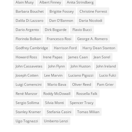
Alain Musy
Albert Finney
Anita Strindberg
Barbara Bouchet
Brigitte Fossey
Christine Forrest
Dalila Di Lazzaro
Dan O'Bannon
Daria Nicolodi
Dario Argento
Dirk Bogarde
Flavio Bucci
Florinda Bolkan
Francesco Rosi
George A. Romero
Godfrey Cambridge
Harrison Ford
Harry Dean Stanton
Howard Ross
Irene Papas
James Caan
Jean Sorel
John Cassavetes
John Flynn
John Huston
John Ireland
Joseph Cotten
Lee Marvin
Luciano Pigozzi
Lucio Fulci
Luigi Comencini
Mario Bava
Oliver Reed
Pam Grier
René Manzor
Roddy McDowall
Rossella Falk
Sergio Sollima
Silvia Monti
Spencer Tracy
Stanley Kramer
Stefania Casini
Tomas Milian
Ugo Tognazzi
Umberto Lenzi