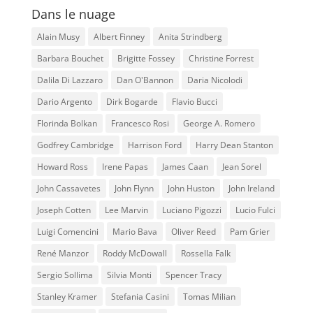
Dans le nuage
Alain Musy
Albert Finney
Anita Strindberg
Barbara Bouchet
Brigitte Fossey
Christine Forrest
Dalila Di Lazzaro
Dan O'Bannon
Daria Nicolodi
Dario Argento
Dirk Bogarde
Flavio Bucci
Florinda Bolkan
Francesco Rosi
George A. Romero
Godfrey Cambridge
Harrison Ford
Harry Dean Stanton
Howard Ross
Irene Papas
James Caan
Jean Sorel
John Cassavetes
John Flynn
John Huston
John Ireland
Joseph Cotten
Lee Marvin
Luciano Pigozzi
Lucio Fulci
Luigi Comencini
Mario Bava
Oliver Reed
Pam Grier
René Manzor
Roddy McDowall
Rossella Falk
Sergio Sollima
Silvia Monti
Spencer Tracy
Stanley Kramer
Stefania Casini
Tomas Milian