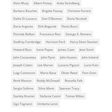
Alain Musy
Albert Finney
Anita Strindberg
Barbara Bouchet
Brigitte Fossey
Christine Forrest
Dalila Di Lazzaro
Dan O'Bannon
Daria Nicolodi
Dario Argento
Dirk Bogarde
Flavio Bucci
Florinda Bolkan
Francesco Rosi
George A. Romero
Godfrey Cambridge
Harrison Ford
Harry Dean Stanton
Howard Ross
Irene Papas
James Caan
Jean Sorel
John Cassavetes
John Flynn
John Huston
John Ireland
Joseph Cotten
Lee Marvin
Luciano Pigozzi
Lucio Fulci
Luigi Comencini
Mario Bava
Oliver Reed
Pam Grier
René Manzor
Roddy McDowall
Rossella Falk
Sergio Sollima
Silvia Monti
Spencer Tracy
Stanley Kramer
Stefania Casini
Tomas Milian
Ugo Tognazzi
Umberto Lenzi