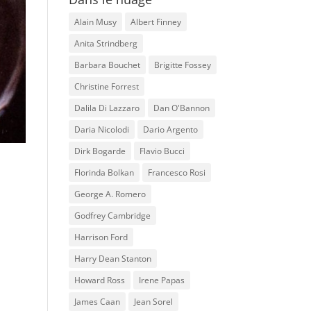
Alain Musy
Albert Finney
Anita Strindberg
Barbara Bouchet
Brigitte Fossey
Christine Forrest
Dalila Di Lazzaro
Dan O'Bannon
Daria Nicolodi
Dario Argento
Dirk Bogarde
Flavio Bucci
Florinda Bolkan
Francesco Rosi
George A. Romero
Godfrey Cambridge
Harrison Ford
Harry Dean Stanton
Howard Ross
Irene Papas
James Caan
Jean Sorel