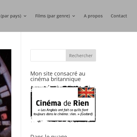
 (par pays)
Films (par genre)
A propos
Contact
Mon site consacré au
cinéma britannique
Dans le nuage