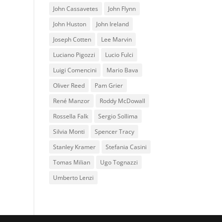
John Cassavetes
John Flynn
John Huston
John Ireland
Joseph Cotten
Lee Marvin
Luciano Pigozzi
Lucio Fulci
Luigi Comencini
Mario Bava
Oliver Reed
Pam Grier
René Manzor
Roddy McDowall
Rossella Falk
Sergio Sollima
Silvia Monti
Spencer Tracy
Stanley Kramer
Stefania Casini
Tomas Milian
Ugo Tognazzi
Umberto Lenzi