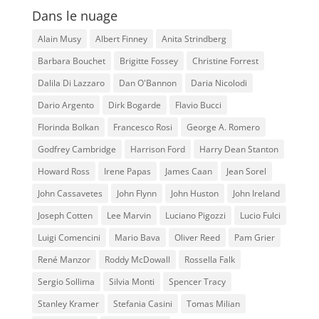
Dans le nuage
Alain Musy
Albert Finney
Anita Strindberg
Barbara Bouchet
Brigitte Fossey
Christine Forrest
Dalila Di Lazzaro
Dan O'Bannon
Daria Nicolodi
Dario Argento
Dirk Bogarde
Flavio Bucci
Florinda Bolkan
Francesco Rosi
George A. Romero
Godfrey Cambridge
Harrison Ford
Harry Dean Stanton
Howard Ross
Irene Papas
James Caan
Jean Sorel
John Cassavetes
John Flynn
John Huston
John Ireland
Joseph Cotten
Lee Marvin
Luciano Pigozzi
Lucio Fulci
Luigi Comencini
Mario Bava
Oliver Reed
Pam Grier
René Manzor
Roddy McDowall
Rossella Falk
Sergio Sollima
Silvia Monti
Spencer Tracy
Stanley Kramer
Stefania Casini
Tomas Milian