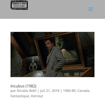
Incubus (1982)
par
Nicolas Botti
|
Juil 21, 2018
|
1980-89
,
Canada
,
Fantastique
,
Horreur