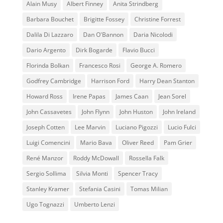
Alain Musy
Albert Finney
Anita Strindberg
Barbara Bouchet
Brigitte Fossey
Christine Forrest
Dalila Di Lazzaro
Dan O'Bannon
Daria Nicolodi
Dario Argento
Dirk Bogarde
Flavio Bucci
Florinda Bolkan
Francesco Rosi
George A. Romero
Godfrey Cambridge
Harrison Ford
Harry Dean Stanton
Howard Ross
Irene Papas
James Caan
Jean Sorel
John Cassavetes
John Flynn
John Huston
John Ireland
Joseph Cotten
Lee Marvin
Luciano Pigozzi
Lucio Fulci
Luigi Comencini
Mario Bava
Oliver Reed
Pam Grier
René Manzor
Roddy McDowall
Rossella Falk
Sergio Sollima
Silvia Monti
Spencer Tracy
Stanley Kramer
Stefania Casini
Tomas Milian
Ugo Tognazzi
Umberto Lenzi