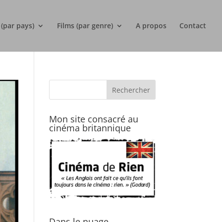
 (par pays)
Films (par genre)
A propos
Contact
Mon site consacré au
cinéma britannique
Dans le nuage