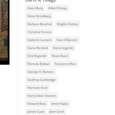
Alain Musy
Albert Finney
Anita Strindberg
Barbara Bouchet
Brigitte Fossey
Christine Forrest
Dalila Di Lazzaro
Dan O'Bannon
Daria Nicolodi
Dario Argento
Dirk Bogarde
Flavio Bucci
Florinda Bolkan
Francesco Rosi
George A. Romero
Godfrey Cambridge
Harrison Ford
Harry Dean Stanton
Howard Ross
Irene Papas
James Caan
Jean Sorel