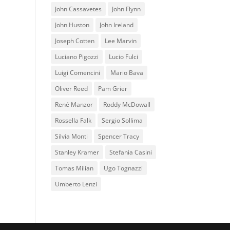
John Cassavetes
John Flynn
John Huston
John Ireland
Joseph Cotten
Lee Marvin
Luciano Pigozzi
Lucio Fulci
Luigi Comencini
Mario Bava
Oliver Reed
Pam Grier
René Manzor
Roddy McDowall
Rossella Falk
Sergio Sollima
Silvia Monti
Spencer Tracy
Stanley Kramer
Stefania Casini
Tomas Milian
Ugo Tognazzi
Umberto Lenzi