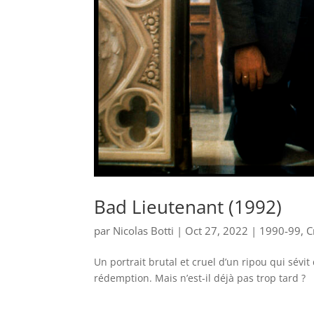
Bad Lieutenant (1992)
par
Nicolas Botti
|
Oct 27, 2022
|
1990-99
,
C
Un portrait brutal et cruel d’un ripou qui sévi
rédemption. Mais n’est-il déjà pas trop tard ?