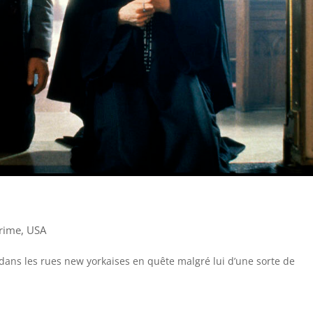
rime
,
USA
t dans les rues new yorkaises en quête malgré lui d’une sorte de