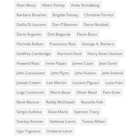
Alain Musy
Albert Finney
Anita Strindberg
Barbara Bouchet
Brigitte Fossey
Christine Forrest
Dalila Di Lazzaro
Dan O'Bannon
Daria Nicolodi
Dario Argento
Dirk Bogarde
Flavio Bucci
Florinda Bolkan
Francesco Rosi
George A. Romero
Godfrey Cambridge
Harrison Ford
Harry Dean Stanton
Howard Ross
Irene Papas
James Caan
Jean Sorel
John Cassavetes
John Flynn
John Huston
John Ireland
Joseph Cotten
Lee Marvin
Luciano Pigozzi
Lucio Fulci
Luigi Comencini
Mario Bava
Oliver Reed
Pam Grier
René Manzor
Roddy McDowall
Rossella Falk
Sergio Sollima
Silvia Monti
Spencer Tracy
Stanley Kramer
Stefania Casini
Tomas Milian
Ugo Tognazzi
Umberto Lenzi