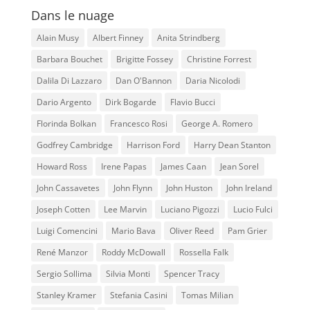
Dans le nuage
Alain Musy
Albert Finney
Anita Strindberg
Barbara Bouchet
Brigitte Fossey
Christine Forrest
Dalila Di Lazzaro
Dan O'Bannon
Daria Nicolodi
Dario Argento
Dirk Bogarde
Flavio Bucci
Florinda Bolkan
Francesco Rosi
George A. Romero
Godfrey Cambridge
Harrison Ford
Harry Dean Stanton
Howard Ross
Irene Papas
James Caan
Jean Sorel
John Cassavetes
John Flynn
John Huston
John Ireland
Joseph Cotten
Lee Marvin
Luciano Pigozzi
Lucio Fulci
Luigi Comencini
Mario Bava
Oliver Reed
Pam Grier
René Manzor
Roddy McDowall
Rossella Falk
Sergio Sollima
Silvia Monti
Spencer Tracy
Stanley Kramer
Stefania Casini
Tomas Milian