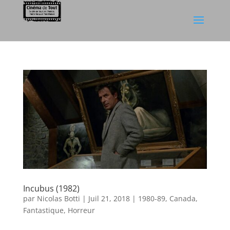
Incubus (1982)
par
Nicolas Botti
|
Juil 21, 2018
|
1980-89
,
Canada
,
Fantastique
,
Horreur