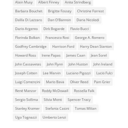
Alain Musy
Albert Finney
Anita Strindberg
Barbara Bouchet
Brigitte Fossey
Christine Forrest
Dalila Di Lazzaro
Dan O'Bannon
Daria Nicolodi
Dario Argento
Dirk Bogarde
Flavio Bucci
Florinda Bolkan
Francesco Rosi
George A. Romero
Godfrey Cambridge
Harrison Ford
Harry Dean Stanton
Howard Ross
Irene Papas
James Caan
Jean Sorel
John Cassavetes
John Flynn
John Huston
John Ireland
Joseph Cotten
Lee Marvin
Luciano Pigozzi
Lucio Fulci
Luigi Comencini
Mario Bava
Oliver Reed
Pam Grier
René Manzor
Roddy McDowall
Rossella Falk
Sergio Sollima
Silvia Monti
Spencer Tracy
Stanley Kramer
Stefania Casini
Tomas Milian
Ugo Tognazzi
Umberto Lenzi