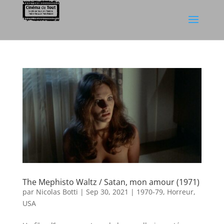
The Mephisto Waltz / Satan, mon amour (1971)
par
Nicolas Botti
|
Sep 30, 2021
|
1970-79
,
Horreur
,
USA