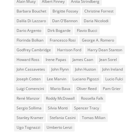
Alain Musy
Albert Finney
Anita Strindberg
Barbara Bouchet
Brigitte Fossey
Christine Forrest
Dalila Di Lazzaro
Dan O'Bannon
Daria Nicolodi
Dario Argento
Dirk Bogarde
Flavio Bucci
Florinda Bolkan
Francesco Rosi
George A. Romero
Godfrey Cambridge
Harrison Ford
Harry Dean Stanton
Howard Ross
Irene Papas
James Caan
Jean Sorel
John Cassavetes
John Flynn
John Huston
John Ireland
Joseph Cotten
Lee Marvin
Luciano Pigozzi
Lucio Fulci
Luigi Comencini
Mario Bava
Oliver Reed
Pam Grier
René Manzor
Roddy McDowall
Rossella Falk
Sergio Sollima
Silvia Monti
Spencer Tracy
Stanley Kramer
Stefania Casini
Tomas Milian
Ugo Tognazzi
Umberto Lenzi