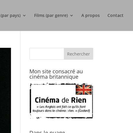
 (par pays)
Films (par genre)
A propos
Contact
Mon site consacré au
cinéma britannique
Dans le nuage