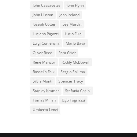
John Cassavetes
John Flynn
John Huston
John Ireland
Joseph Cotten
Lee Marvin
Luciano Pigozzi
Lucio Fulci
Luigi Comencini
Mario Bava
Oliver Reed
Pam Grier
René Manzor
Roddy McDowall
Rossella Falk
Sergio Sollima
Silvia Monti
Spencer Tracy
Stanley Kramer
Stefania Casini
Tomas Milian
Ugo Tognazzi
Umberto Lenzi