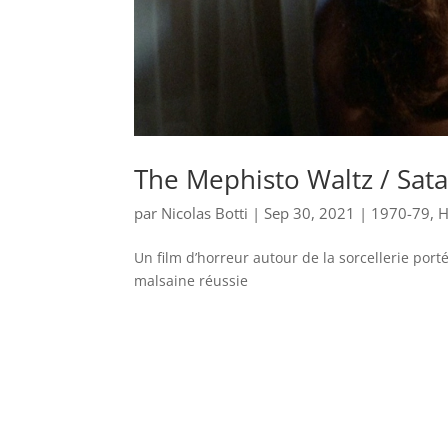
The Mephisto Waltz / Sat
par
Nicolas Botti
|
Sep 30, 2021
|
1970-79
,
H
Un film d’horreur autour de la sorcellerie port
malsaine réussie