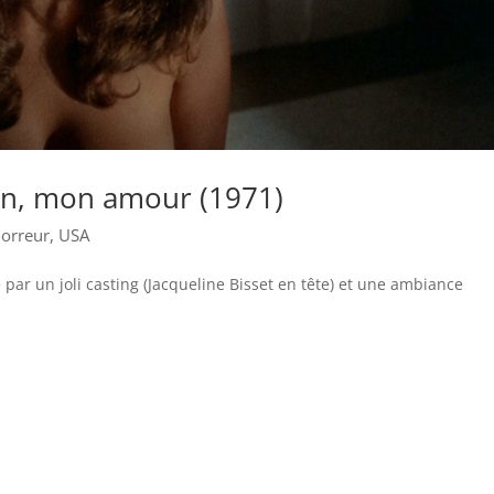
an, mon amour (1971)
orreur
,
USA
é par un joli casting (Jacqueline Bisset en tête) et une ambiance