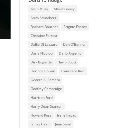
Alain Musy
Albert Finney
Anita Strindberg
Barbara Bouchet
Brigitte Fossey
Christine Forrest
Dalila Di Lazzaro
Dan O'Bannon
Daria Nicolodi
Dario Argento
Dirk Bogarde
Flavio Bucci
Florinda Bolkan
Francesco Rosi
George A. Romero
Godfrey Cambridge
Harrison Ford
Harry Dean Stanton
Howard Ross
Irene Papas
James Caan
Jean Sorel