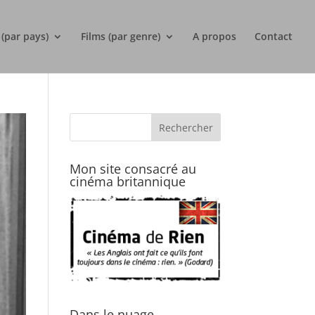
 (par pays)
Films (par genre)
A propos
Contact
Mon site consacré au
cinéma britannique
Dans le nuage