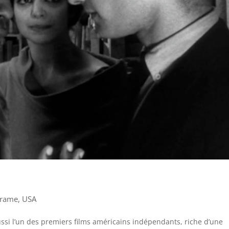
rame
,
USA
ussi l’un des premiers films américains indépendants, riche d’une