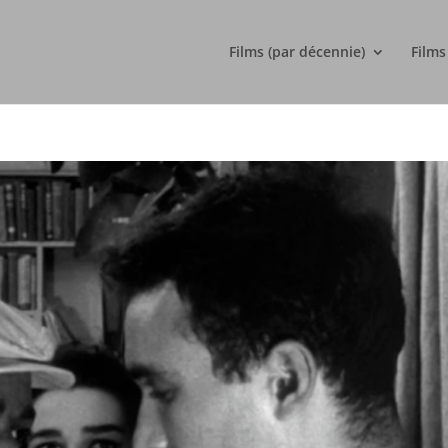
Films (par décennie)
Films