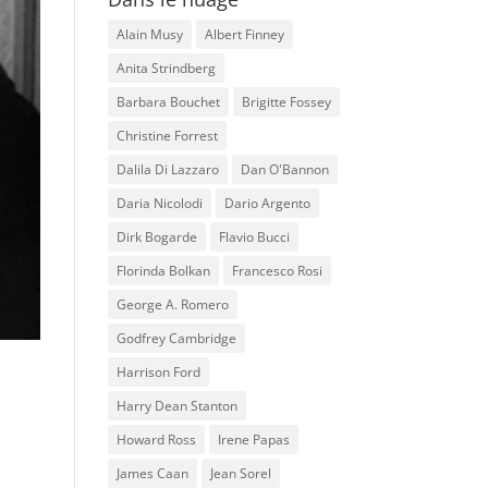
Alain Musy
Albert Finney
Anita Strindberg
Barbara Bouchet
Brigitte Fossey
Christine Forrest
Dalila Di Lazzaro
Dan O'Bannon
Daria Nicolodi
Dario Argento
Dirk Bogarde
Flavio Bucci
Florinda Bolkan
Francesco Rosi
George A. Romero
Godfrey Cambridge
Harrison Ford
Harry Dean Stanton
Howard Ross
Irene Papas
James Caan
Jean Sorel