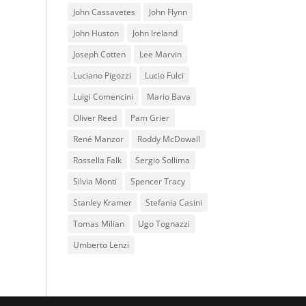
John Cassavetes
John Flynn
John Huston
John Ireland
Joseph Cotten
Lee Marvin
Luciano Pigozzi
Lucio Fulci
Luigi Comencini
Mario Bava
Oliver Reed
Pam Grier
René Manzor
Roddy McDowall
Rossella Falk
Sergio Sollima
Silvia Monti
Spencer Tracy
Stanley Kramer
Stefania Casini
Tomas Milian
Ugo Tognazzi
Umberto Lenzi