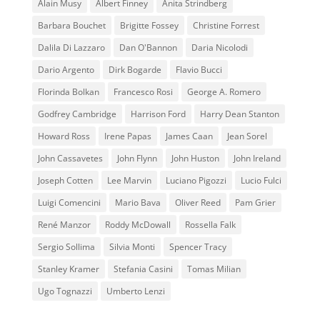
Alain Musy
Albert Finney
Anita Strindberg
Barbara Bouchet
Brigitte Fossey
Christine Forrest
Dalila Di Lazzaro
Dan O'Bannon
Daria Nicolodi
Dario Argento
Dirk Bogarde
Flavio Bucci
Florinda Bolkan
Francesco Rosi
George A. Romero
Godfrey Cambridge
Harrison Ford
Harry Dean Stanton
Howard Ross
Irene Papas
James Caan
Jean Sorel
John Cassavetes
John Flynn
John Huston
John Ireland
Joseph Cotten
Lee Marvin
Luciano Pigozzi
Lucio Fulci
Luigi Comencini
Mario Bava
Oliver Reed
Pam Grier
René Manzor
Roddy McDowall
Rossella Falk
Sergio Sollima
Silvia Monti
Spencer Tracy
Stanley Kramer
Stefania Casini
Tomas Milian
Ugo Tognazzi
Umberto Lenzi