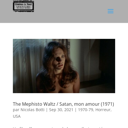
The Mephisto Waltz / Satan, mon amour (1971)
par
Nicolas Botti
|
Sep 30, 2021
|
1970-79
,
Horreur
,
USA