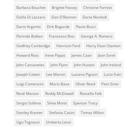
Barbara Bouchet
Brigitte Fossey
Christine Forrest
Dalila Di Lazzaro
Dan O'Bannon
Daria Nicolodi
Dario Argento
Dirk Bogarde
Flavio Bucci
Florinda Bolkan
Francesco Rosi
George A. Romero
Godfrey Cambridge
Harrison Ford
Harry Dean Stanton
Howard Ross
Irene Papas
James Caan
Jean Sorel
John Cassavetes
John Flynn
John Huston
John Ireland
Joseph Cotten
Lee Marvin
Luciano Pigozzi
Lucio Fulci
Luigi Comencini
Mario Bava
Oliver Reed
Pam Grier
René Manzor
Roddy McDowall
Rossella Falk
Sergio Sollima
Silvia Monti
Spencer Tracy
Stanley Kramer
Stefania Casini
Tomas Milian
Ugo Tognazzi
Umberto Lenzi