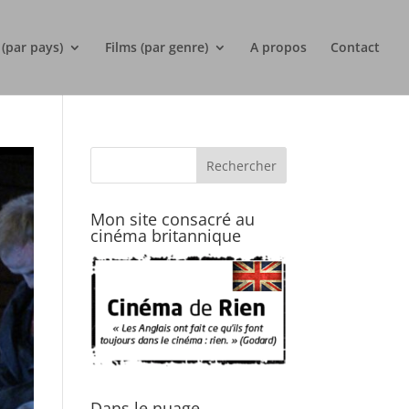
 (par pays)
Films (par genre)
A propos
Contact
Mon site consacré au
cinéma britannique
Dans le nuage