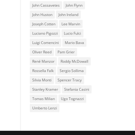
John Cassavetes
John Flynn
John Huston
John Ireland
Joseph Cotten
Lee Marvin
Luciano Pigozzi
Lucio Fulci
Luigi Comencini
Mario Bava
Oliver Reed
Pam Grier
René Manzor
Roddy McDowall
Rossella Falk
Sergio Sollima
Silvia Monti
Spencer Tracy
Stanley Kramer
Stefania Casini
Tomas Milian
Ugo Tognazzi
Umberto Lenzi