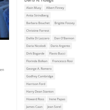
Alain Musy
Albert Finney
Anita Strindberg
Barbara Bouchet
Brigitte Fossey
Christine Forrest
Dalila Di Lazzaro
Dan O'Bannon
Daria Nicolodi
Dario Argento
Dirk Bogarde
Flavio Bucci
Florinda Bolkan
Francesco Rosi
George A. Romero
 en
Godfrey Cambridge
Harrison Ford
Harry Dean Stanton
Howard Ross
Irene Papas
James Caan
Jean Sorel