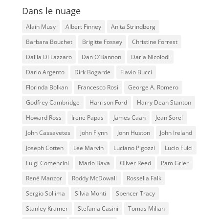
Dans le nuage
Alain Musy
Albert Finney
Anita Strindberg
Barbara Bouchet
Brigitte Fossey
Christine Forrest
Dalila Di Lazzaro
Dan O'Bannon
Daria Nicolodi
Dario Argento
Dirk Bogarde
Flavio Bucci
Florinda Bolkan
Francesco Rosi
George A. Romero
Godfrey Cambridge
Harrison Ford
Harry Dean Stanton
Howard Ross
Irene Papas
James Caan
Jean Sorel
John Cassavetes
John Flynn
John Huston
John Ireland
Joseph Cotten
Lee Marvin
Luciano Pigozzi
Lucio Fulci
Luigi Comencini
Mario Bava
Oliver Reed
Pam Grier
René Manzor
Roddy McDowall
Rossella Falk
Sergio Sollima
Silvia Monti
Spencer Tracy
Stanley Kramer
Stefania Casini
Tomas Milian