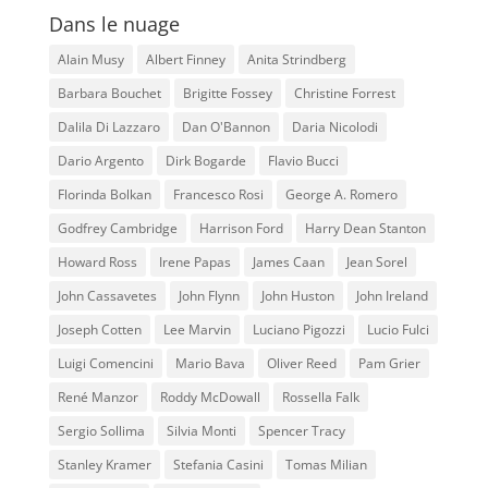
Dans le nuage
Alain Musy
Albert Finney
Anita Strindberg
Barbara Bouchet
Brigitte Fossey
Christine Forrest
Dalila Di Lazzaro
Dan O'Bannon
Daria Nicolodi
Dario Argento
Dirk Bogarde
Flavio Bucci
Florinda Bolkan
Francesco Rosi
George A. Romero
Godfrey Cambridge
Harrison Ford
Harry Dean Stanton
Howard Ross
Irene Papas
James Caan
Jean Sorel
John Cassavetes
John Flynn
John Huston
John Ireland
Joseph Cotten
Lee Marvin
Luciano Pigozzi
Lucio Fulci
Luigi Comencini
Mario Bava
Oliver Reed
Pam Grier
René Manzor
Roddy McDowall
Rossella Falk
Sergio Sollima
Silvia Monti
Spencer Tracy
Stanley Kramer
Stefania Casini
Tomas Milian