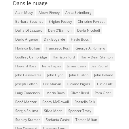
Dans le nuage
Alain Musy
Albert Finney
Anita Strindberg
Barbara Bouchet
Brigitte Fossey
Christine Forrest
Dalila Di Lazzaro
Dan O'Bannon
Daria Nicolodi
Dario Argento
Dirk Bogarde
Flavio Bucci
Florinda Bolkan
Francesco Rosi
George A. Romero
Godfrey Cambridge
Harrison Ford
Harry Dean Stanton
Howard Ross
Irene Papas
James Caan
Jean Sorel
John Cassavetes
John Flynn
John Huston
John Ireland
Joseph Cotten
Lee Marvin
Luciano Pigozzi
Lucio Fulci
Luigi Comencini
Mario Bava
Oliver Reed
Pam Grier
René Manzor
Roddy McDowall
Rossella Falk
Sergio Sollima
Silvia Monti
Spencer Tracy
Stanley Kramer
Stefania Casini
Tomas Milian
Ugo Tognazzi
Umberto Lenzi