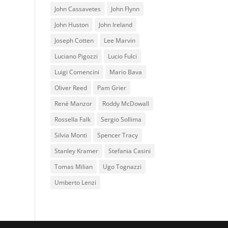
John Cassavetes
John Flynn
John Huston
John Ireland
Joseph Cotten
Lee Marvin
Luciano Pigozzi
Lucio Fulci
Luigi Comencini
Mario Bava
Oliver Reed
Pam Grier
René Manzor
Roddy McDowall
Rossella Falk
Sergio Sollima
Silvia Monti
Spencer Tracy
Stanley Kramer
Stefania Casini
Tomas Milian
Ugo Tognazzi
Umberto Lenzi