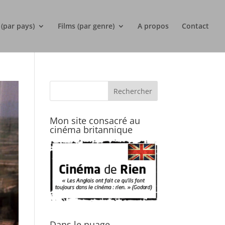
 (par pays)
Films (par genre)
A propos
Contact
Mon site consacré au
cinéma britannique
Dans le nuage