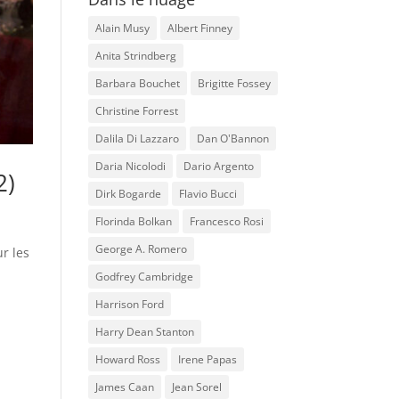
Alain Musy
Albert Finney
Anita Strindberg
Barbara Bouchet
Brigitte Fossey
Christine Forrest
Dalila Di Lazzaro
Dan O'Bannon
Daria Nicolodi
Dario Argento
2)
Dirk Bogarde
Flavio Bucci
Florinda Bolkan
Francesco Rosi
George A. Romero
r les
Godfrey Cambridge
Harrison Ford
Harry Dean Stanton
Howard Ross
Irene Papas
James Caan
Jean Sorel