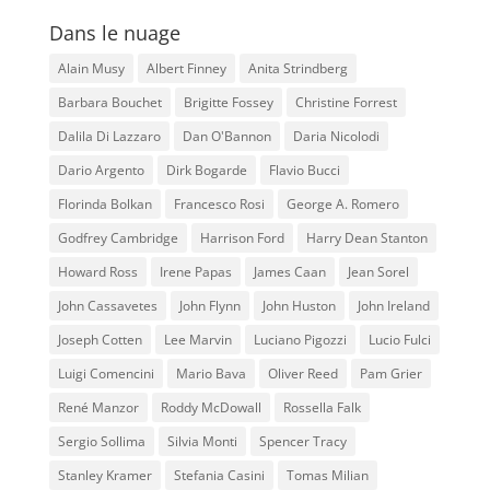
Dans le nuage
Alain Musy
Albert Finney
Anita Strindberg
Barbara Bouchet
Brigitte Fossey
Christine Forrest
Dalila Di Lazzaro
Dan O'Bannon
Daria Nicolodi
Dario Argento
Dirk Bogarde
Flavio Bucci
Florinda Bolkan
Francesco Rosi
George A. Romero
Godfrey Cambridge
Harrison Ford
Harry Dean Stanton
Howard Ross
Irene Papas
James Caan
Jean Sorel
John Cassavetes
John Flynn
John Huston
John Ireland
Joseph Cotten
Lee Marvin
Luciano Pigozzi
Lucio Fulci
Luigi Comencini
Mario Bava
Oliver Reed
Pam Grier
René Manzor
Roddy McDowall
Rossella Falk
Sergio Sollima
Silvia Monti
Spencer Tracy
Stanley Kramer
Stefania Casini
Tomas Milian