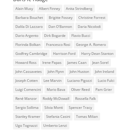
Alain Musy
Albert Finney
Anita Strindberg
Barbara Bouchet
Brigitte Fossey
Christine Forrest
Dalila Di Lazzaro
Dan O'Bannon
Daria Nicolodi
Dario Argento
Dirk Bogarde
Flavio Bucci
Florinda Bolkan
Francesco Rosi
George A. Romero
Godfrey Cambridge
Harrison Ford
Harry Dean Stanton
Howard Ross
Irene Papas
James Caan
Jean Sorel
John Cassavetes
John Flynn
John Huston
John Ireland
Joseph Cotten
Lee Marvin
Luciano Pigozzi
Lucio Fulci
Luigi Comencini
Mario Bava
Oliver Reed
Pam Grier
René Manzor
Roddy McDowall
Rossella Falk
Sergio Sollima
Silvia Monti
Spencer Tracy
Stanley Kramer
Stefania Casini
Tomas Milian
Ugo Tognazzi
Umberto Lenzi