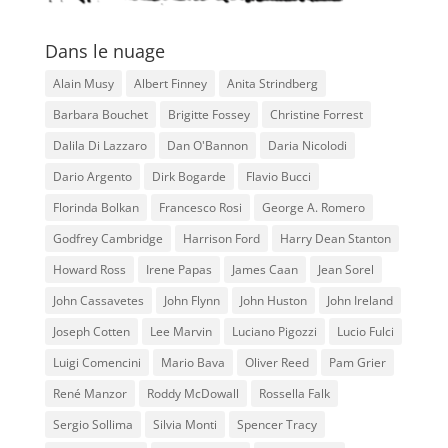
Dans le nuage
Alain Musy
Albert Finney
Anita Strindberg
Barbara Bouchet
Brigitte Fossey
Christine Forrest
Dalila Di Lazzaro
Dan O'Bannon
Daria Nicolodi
Dario Argento
Dirk Bogarde
Flavio Bucci
Florinda Bolkan
Francesco Rosi
George A. Romero
Godfrey Cambridge
Harrison Ford
Harry Dean Stanton
Howard Ross
Irene Papas
James Caan
Jean Sorel
John Cassavetes
John Flynn
John Huston
John Ireland
Joseph Cotten
Lee Marvin
Luciano Pigozzi
Lucio Fulci
Luigi Comencini
Mario Bava
Oliver Reed
Pam Grier
René Manzor
Roddy McDowall
Rossella Falk
Sergio Sollima
Silvia Monti
Spencer Tracy