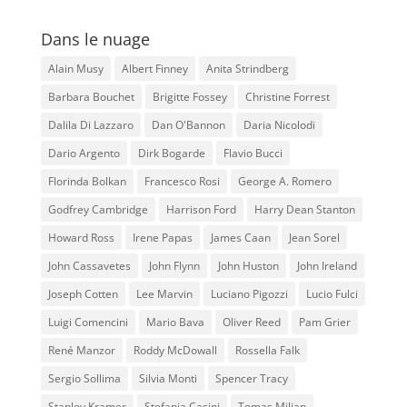
Dans le nuage
Alain Musy
Albert Finney
Anita Strindberg
Barbara Bouchet
Brigitte Fossey
Christine Forrest
Dalila Di Lazzaro
Dan O'Bannon
Daria Nicolodi
Dario Argento
Dirk Bogarde
Flavio Bucci
Florinda Bolkan
Francesco Rosi
George A. Romero
Godfrey Cambridge
Harrison Ford
Harry Dean Stanton
Howard Ross
Irene Papas
James Caan
Jean Sorel
John Cassavetes
John Flynn
John Huston
John Ireland
Joseph Cotten
Lee Marvin
Luciano Pigozzi
Lucio Fulci
Luigi Comencini
Mario Bava
Oliver Reed
Pam Grier
René Manzor
Roddy McDowall
Rossella Falk
Sergio Sollima
Silvia Monti
Spencer Tracy
Stanley Kramer
Stefania Casini
Tomas Milian