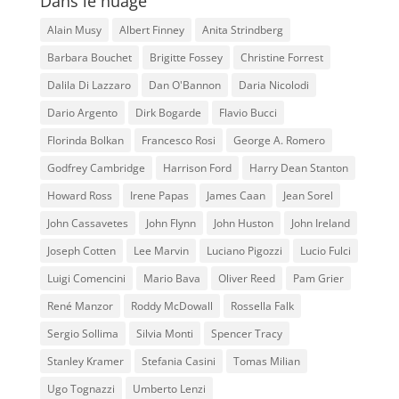
Dans le nuage
Alain Musy
Albert Finney
Anita Strindberg
Barbara Bouchet
Brigitte Fossey
Christine Forrest
Dalila Di Lazzaro
Dan O'Bannon
Daria Nicolodi
Dario Argento
Dirk Bogarde
Flavio Bucci
Florinda Bolkan
Francesco Rosi
George A. Romero
Godfrey Cambridge
Harrison Ford
Harry Dean Stanton
Howard Ross
Irene Papas
James Caan
Jean Sorel
John Cassavetes
John Flynn
John Huston
John Ireland
Joseph Cotten
Lee Marvin
Luciano Pigozzi
Lucio Fulci
Luigi Comencini
Mario Bava
Oliver Reed
Pam Grier
René Manzor
Roddy McDowall
Rossella Falk
Sergio Sollima
Silvia Monti
Spencer Tracy
Stanley Kramer
Stefania Casini
Tomas Milian
Ugo Tognazzi
Umberto Lenzi