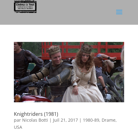
Knightriders (1981)
par
Nicolas Botti
|
Juil 21, 2017
|
1980-89
,
Drame
,
USA