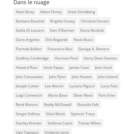
Dans le nuage
Alain Musy
Albert Finney
Anita Strindberg
Barbara Bouchet
Brigitte Fossey
Christine Forrest
Dalila Di Lazzaro
Dan O'Bannon
Daria Nicolodi
Dario Argento
Dirk Bogarde
Flavio Bucci
Florinda Bolkan
Francesco Rosi
George A. Romero
Godfrey Cambridge
Harrison Ford
Harry Dean Stanton
Howard Ross
Irene Papas
James Caan
Jean Sorel
John Cassavetes
John Flynn
John Huston
John Ireland
Joseph Cotten
Lee Marvin
Luciano Pigozzi
Lucio Fulci
Luigi Comencini
Mario Bava
Oliver Reed
Pam Grier
René Manzor
Roddy McDowall
Rossella Falk
Sergio Sollima
Silvia Monti
Spencer Tracy
Stanley Kramer
Stefania Casini
Tomas Milian
Ugo Tognazzi
Umberto Lenzi