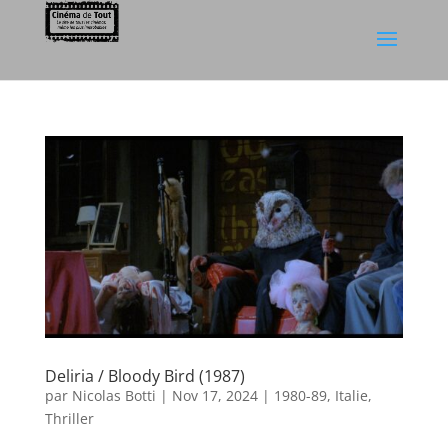
Deliria / Bloody Bird (1987)
par
Nicolas Botti
|
Nov 17, 2024
|
1980-89
,
Italie
,
Thriller