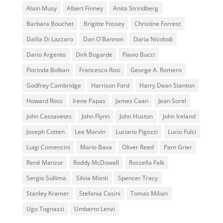
Alain Musy
Albert Finney
Anita Strindberg
Barbara Bouchet
Brigitte Fossey
Christine Forrest
Dalila Di Lazzaro
Dan O'Bannon
Daria Nicolodi
Dario Argento
Dirk Bogarde
Flavio Bucci
Florinda Bolkan
Francesco Rosi
George A. Romero
Godfrey Cambridge
Harrison Ford
Harry Dean Stanton
Howard Ross
Irene Papas
James Caan
Jean Sorel
John Cassavetes
John Flynn
John Huston
John Ireland
Joseph Cotten
Lee Marvin
Luciano Pigozzi
Lucio Fulci
Luigi Comencini
Mario Bava
Oliver Reed
Pam Grier
René Manzor
Roddy McDowall
Rossella Falk
Sergio Sollima
Silvia Monti
Spencer Tracy
Stanley Kramer
Stefania Casini
Tomas Milian
Ugo Tognazzi
Umberto Lenzi