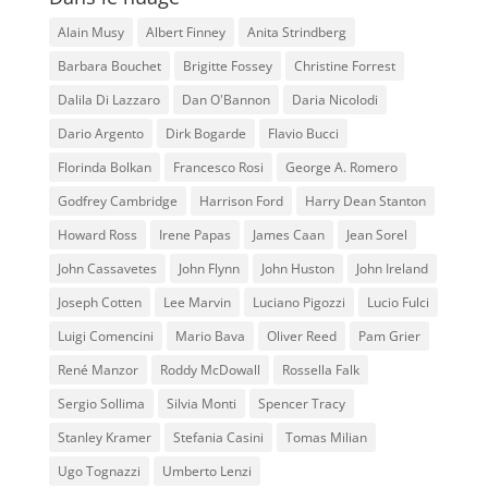
Alain Musy
Albert Finney
Anita Strindberg
Barbara Bouchet
Brigitte Fossey
Christine Forrest
Dalila Di Lazzaro
Dan O'Bannon
Daria Nicolodi
Dario Argento
Dirk Bogarde
Flavio Bucci
Florinda Bolkan
Francesco Rosi
George A. Romero
Godfrey Cambridge
Harrison Ford
Harry Dean Stanton
Howard Ross
Irene Papas
James Caan
Jean Sorel
John Cassavetes
John Flynn
John Huston
John Ireland
Joseph Cotten
Lee Marvin
Luciano Pigozzi
Lucio Fulci
Luigi Comencini
Mario Bava
Oliver Reed
Pam Grier
René Manzor
Roddy McDowall
Rossella Falk
Sergio Sollima
Silvia Monti
Spencer Tracy
Stanley Kramer
Stefania Casini
Tomas Milian
Ugo Tognazzi
Umberto Lenzi